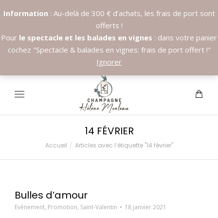
Information
: Au-delà de 300 € d'achats, les frais de port sont
offerts !
Pour
le spectacle et les balades en vignes
: dans votre panier
cochez "Spectacle & balades en vignes: frais de port offert !"
Appelez nous:
+33.6.89.37.09.03
Ignorer
14 FÉVRIER
Accueil
Articles avec l’étiquette "14 février"
Vous êtes ici :
Bulles d’amour
Evènement
,
Promotion
,
Saint-Valentin
18 janvier 2021