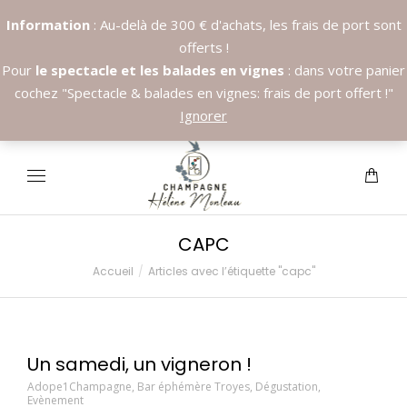
Information
: Au-delà de 300 € d'achats, les frais de port sont
offerts !
Pour
le spectacle et les balades en vignes
: dans votre panier
cochez "Spectacle & balades en vignes: frais de port offert !"
Appelez nous:
+33.6.89.37.09.03
Ignorer
CAPC
Accueil
Articles avec l’étiquette "capc"
Vous êtes ici :
Un samedi, un vigneron !
Adope1Champagne
,
Bar éphémère Troyes
,
Dégustation
,
Evènement