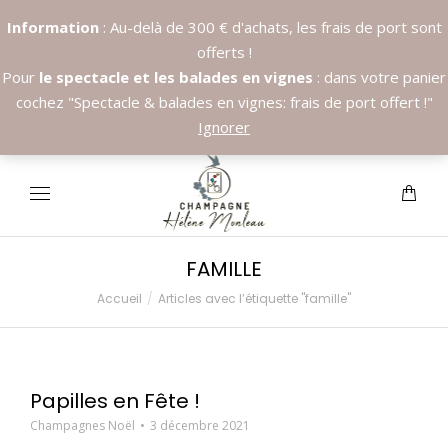
Information
: Au-delà de 300 € d'achats, les frais de port sont
offerts !
Pour
le spectacle et les balades en vignes
: dans votre panier
cochez "Spectacle & balades en vignes: frais de port offert !"
Appelez nous:
+33.6.89.37.09.03
Ignorer
FAMILLE
Accueil
Articles avec l’étiquette "famille"
Vous êtes ici :
Papilles en Fête !
Champagnes Noël
3 décembre 2021