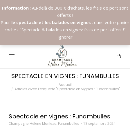
Information
: Au-delà de 300 € d'achats, les frais de port sont
offerts !
Pour
le spectacle et les balades en vignes
: dans votre panier
cochez "Spectacle & balades en vignes: frais de port offert !"
Appelez nous:
+33.6.89.37.09.03
Ignorer
SPECTACLE EN VIGNES : FUNAMBULLES
Accueil
Vous êtes ici :
Articles avec l’étiquette "Spectacle en vignes : Funambulles"
Spectacle en vignes : Funambulles
Champagne Hélène Monleau
,
Funambulles
18 septembre 2024