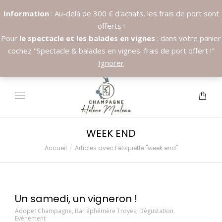
Information
: Au-delà de 300 € d'achats, les frais de port sont
offerts !
Pour
le spectacle et les balades en vignes
: dans votre panier
cochez "Spectacle & balades en vignes: frais de port offert !"
Appelez nous:
+33.6.89.37.09.03
Ignorer
WEEK END
Accueil
Articles avec l’étiquette "week end"
Vous êtes ici :
Un samedi, un vigneron !
Adope1Champagne
,
Bar éphémère Troyes
,
Dégustation
,
Evènement