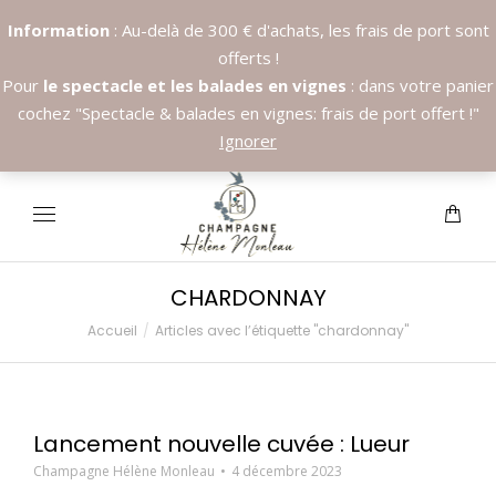
Information
: Au-delà de 300 € d'achats, les frais de port sont
offerts !
Pour
le spectacle et les balades en vignes
: dans votre panier
cochez "Spectacle & balades en vignes: frais de port offert !"
Appelez nous:
+33.6.89.37.09.03
Ignorer
CHARDONNAY
Accueil
Articles avec l’étiquette "chardonnay"
Vous êtes ici :
Lancement nouvelle cuvée : Lueur
Champagne Hélène Monleau
4 décembre 2023