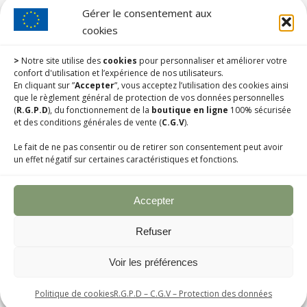
Gérer le consentement aux
cookies
>
Notre site utilise des
cookies
pour personnaliser et améliorer votre
confort d'utilisation et l’expérience de nos utilisateurs.
En cliquant sur ”
Accepter
”, vous acceptez l’utilisation des cookies ainsi
que le règlement général de protection de vos données personnelles
(
R.G.P.D
), du fonctionnement de la
boutique en ligne
100% sécurisée
et des conditions générales de vente (
C.G.V
).
Le fait de ne pas consentir ou de retirer son consentement peut avoir
un effet négatif sur certaines caractéristiques et fonctions.
© Champagne Hélène Monleau 2020. Tous droits réservés |
Accepter
Designed by
Web3-Design
Refuser
Support Clients : (+33).6.89.37.09.03
Voir les préférences
Politique de cookies
R.G.P.D – C.G.V – Protection des données