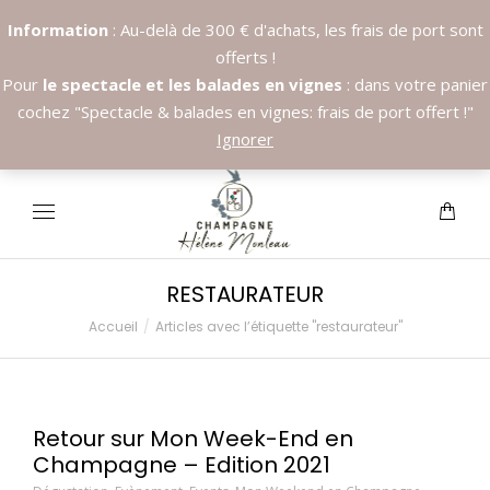
Information
: Au-delà de 300 € d'achats, les frais de port sont
offerts !
Pour
le spectacle et les balades en vignes
: dans votre panier
cochez "Spectacle & balades en vignes: frais de port offert !"
Appelez nous:
+33.6.89.37.09.03
Ignorer
RESTAURATEUR
Accueil
Articles avec l’étiquette "restaurateur"
Vous êtes ici :
Retour sur Mon Week-End en
Champagne – Edition 2021